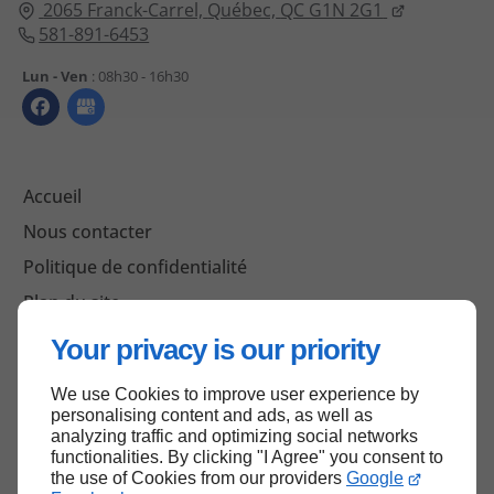
2065 Franck-Carrel,
Québec,
QC G1N 2G1
581-891-6453
Lun - Ven
: 08h30 - 16h30
Accueil
Nous contacter
Politique de confidentialité
Plan du site
Your privacy is our priority
We use Cookies to improve user experience by
Haut de page
personalising content and ads, as well as
analyzing traffic and optimizing social networks
functionalities. By clicking "I Agree" you consent to
the use of Cookies from our providers
Google