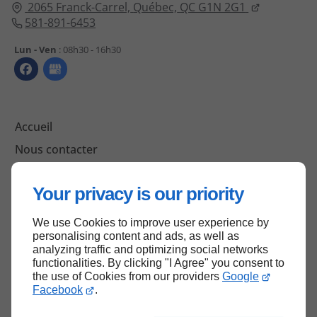
2065 Franck-Carrel,
Québec,
QC G1N 2G1
581-891-6453
Lun - Ven
: 08h30 - 16h30
Accueil
Nous contacter
Politique de confidentialité
Your privacy is our priority
Plan du site
We use Cookies to improve user experience by
personalising content and ads, as well as
analyzing traffic and optimizing social networks
Haut de page
functionalities. By clicking "I Agree" you consent to
the use of Cookies from our providers
Google
Facebook
.